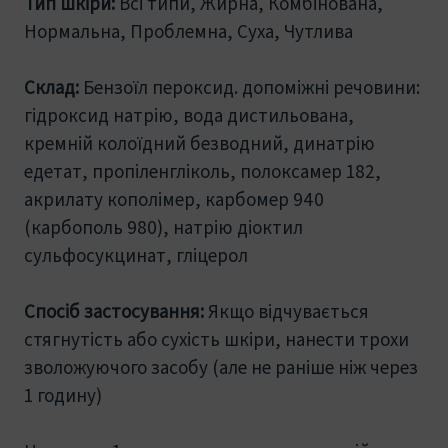
Тип шкіри:
Всі типи, Жирна, Комбінована,
Нормальна, Проблемна, Суха, Чутлива
Склад:
Бензоїл пероксид. допоміжні речовини:
гідроксид натрію, вода дистильована,
кремній колоїдний безводний, динатрію
едетат, пропіленгліколь, полоксамер 182,
акрилату кополімер, карбомер 940
(карбополь 980), натрію діоктил
сульфосукцинат, гліцерол
Спосіб застосування:
Якщо відчувається
стягнутість або сухість шкіри, нанести трохи
зволожуючого засобу (але не раніше ніж через
1 годину)