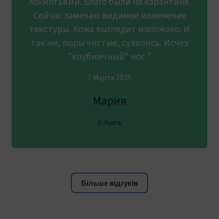
лохмотьями. Благо были на карантине.
Сейчас замечаю видимое изменение
текстуры. Кожа выглядит моложаво. И
так же, поры чистые, сузились. Исчез
"клубничный" нос "
7 Марта 2025
Мария
г. Киев
Більше відгуків