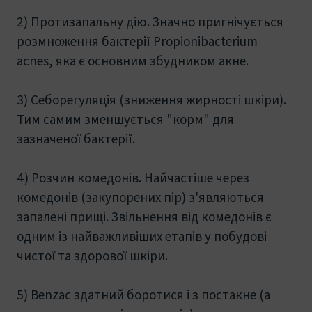
2) Протизапальну дію. Значно пригнічується
розмноження бактерії Propionibacterium
acnes, яка є основним збудником акне.
3) Себорегуляція (зниження жирності шкіри).
Тим самим зменшується "корм" для
зазначеної бактерії.
4) Розчин комедонів. Найчастіше через
комедонів (закупорених пір) з'являються
запалені прищі. Звільнення від комедонів є
одним із найважливіших етапів у побудові
чистої та здорової шкіри.
5) Benzac здатний боротися і з постакне (а