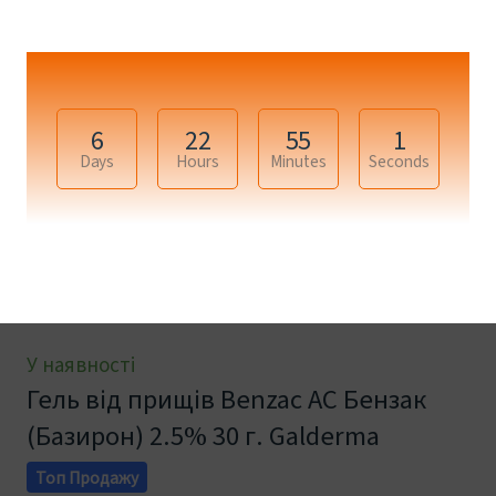
6
22
55
0
Days
Hours
Minutes
Seconds
+11
У наявності
Гель від прищів Benzac AC Бензак
(Базирон) 2.5% 30 г. Galderma
Топ Продажу