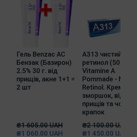
Гель Benzac AC
A313 чистий
Бензак (Базирон)
ретинол (50g)
2.5% 30 г. від
Vitamine A
прищів, акне 1+1 =
Pommade - Met
2 шт
Retinol. Крем про
зморшок, від
прищів та чорних
крапок
₴1 605.00 UAH
₴2 100.00 UAH
₴1 060.00 UAH
₴1 450.00 UAH