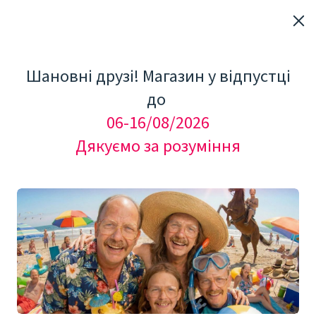
Шановні друзі! Магазин у відпустці
до
06-16/08/2026
Дякуємо за розуміння
"Мезоролер Україна"
ДОГЛЯД ЗА ПРОБЛЕМНОЮ ШКІРОЮ