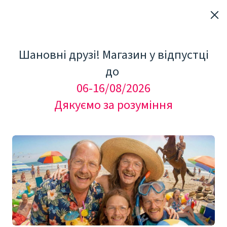
Шановні друзі! Магазин у відпустці
до
06-16/08/2026
Дякуємо за розуміння
"Мезоролер Україна"
Добавки та БАДи