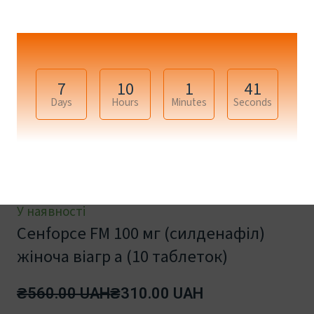
7
10
1
41
Days
Hours
Minutes
Seconds
У наявності
Ceнfорce FM 100 мг (силденафіл)
жіноча віагр а (10 таблеток)
₴560.00 UAH
₴310.00 UAH