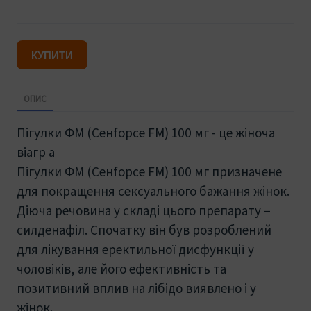
КУПИТИ
ОПИС
Пігулки ФМ (Ceнfорce FM) 100 мг - це жіноча
віагр а
Пігулки ФМ (Ceнfорce FM) 100 мг призначене
для покращення сексуального бажання жінок.
Діюча речовина у складі цього препарату –
силденафіл. Спочатку він був розроблений
для лікування еректильної дисфункції у
чоловіків, але його ефективність та
позитивний вплив на лібідо виявлено і у
жінок.