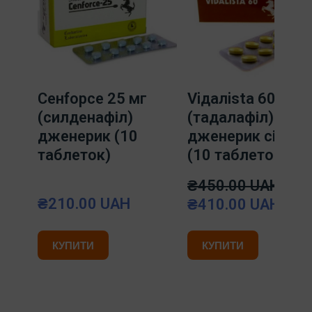
Ceнfорce 25 мг
Viдaлista 60 мг
(силденафіл)
(тадалафіл)
дженерик (10
дженерик сіаліс
таблеток)
(10 таблеток)
₴450.00 UAH
₴210.00 UAH
₴410.00 UAH
КУПИТИ
КУПИТИ