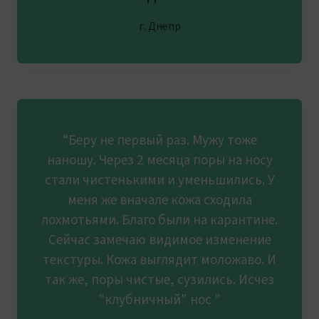
г. Днепр
“Беру не первый раз. Мужу тоже
наношу. Через 2 месяца поры на носу
стали чистенькими и уменьшились. У
меня же вначале кожа сходила
лохмотьями. Благо были на карантине.
Сейчас замечаю видимое изменение
текстуры. Кожа выглядит моложаво. И
так же, поры чистые, сузились. Исчез
"клубничный" нос "