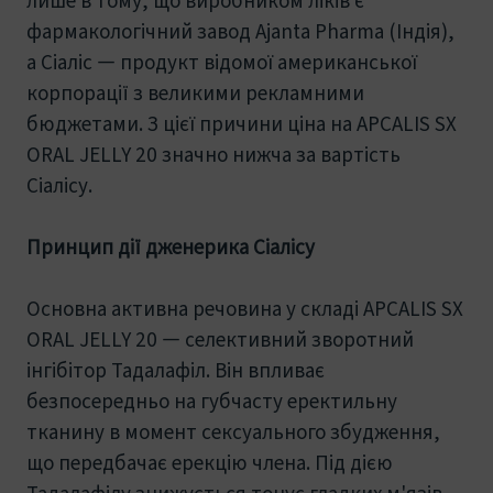
фармакологічний завод Ajanta Pharma (Індія),
а Сіаліс — продукт відомої американської
корпорації з великими рекламними
бюджетами. З цієї причини ціна на APCALIS SX
ORAL JELLY 20 значно нижча за вартість
Сіалісу.
Принцип дії дженерика Сіалісу
Основна активна речовина у складі APCALIS SX
ORAL JELLY 20 — селективний зворотний
інгібітор Тадалафіл. Він впливає
безпосередньо на губчасту еректильну
тканину в момент сексуального збудження,
що передбачає ерекцію члена. Під дією
Тадалафілу знижується тонус гладких м'язів