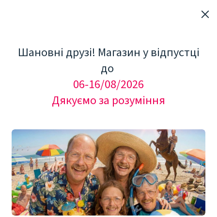
Шановні друзі! Магазин у відпустці
до
06-16/08/2026
Дякуємо за розуміння
"Мезоролер Україна"
Добавки та БАДи