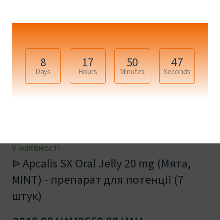
8
17
50
46
Days
Hours
Minutes
Seconds
У наявності
ᐉ Apcalis SX Oral Jelly 20 mg (Мята,
MINT) - препарат для потенції (7
штук)