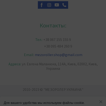
Контакты:
Тел.:
+38 067 155 155 9
+38 095 484 260 9
Email:
mezoroller.shop
@
gmail.com
Адреса:
ул. Евгена Маланюка, 114А, Киев, 02002, Киев,
Украина
2010-2023 © "МЕЗОРОЛЕР УКРАИНА"
Для вашего удобства мы используем файлы cookie.
Уход за лицом и телом. От прыщей, морщин,