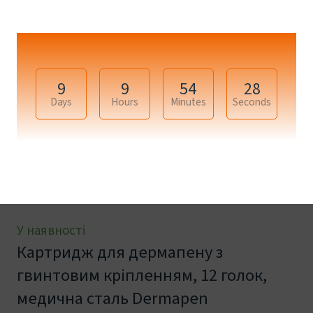
9
9
54
28
Days
Hours
Minutes
Seconds
+8
У наявності
Картридж для дермапену з
гвинтовим кріпленням, 12 голок,
медична сталь Dermapen