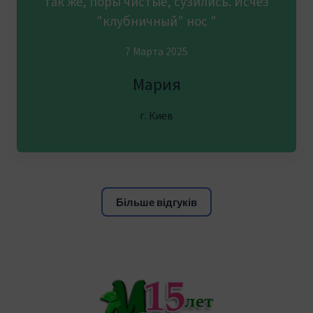
так же, поры чистые, сузились. Исчез
"клубничный" нос "
7 Марта 2025
Мария
г. Киев
Більше відгуків