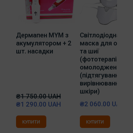
Дермапен MYM з
Світлодіодна LED
акумулятором + 2
маска для облич
шт. насадки
та шиї
(фототерапія). Д
омолодження
(підтягування,
вирівнювання то
шкіри)
₴1 750.00 UAH
₴2 060.00 UAH
₴1 290.00 UAH
КУПИТИ
КУПИТИ