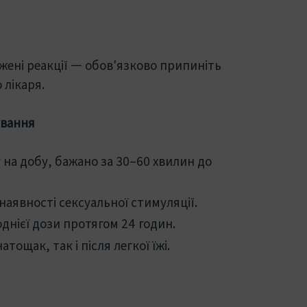
ені реакції — обов'язково припиніть
 лікаря.
ування
на добу, бажано за 30–60 хвилин до
наявності сексуальної стимуляції.
днієї дози протягом 24 годин.
ощак, так і після легкої їжі.