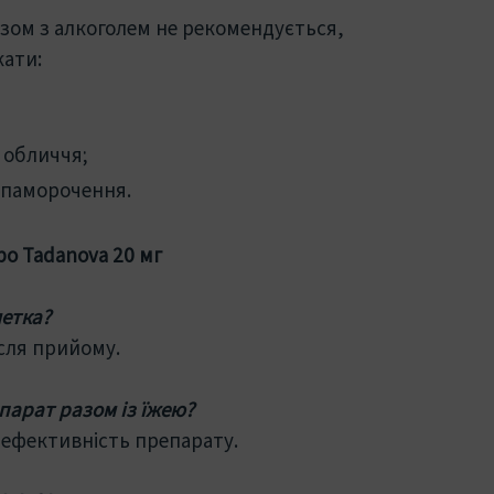
зом з алкоголем не рекомендується,
кати:
 обличчя;
апаморочення.
ро Tadanova 20 мг
летка?
сля прийому.
арат разом із їжею?
а ефективність препарату.