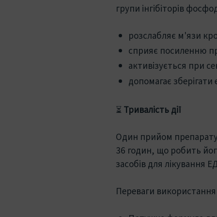
групи інгібіторів фосфод
розслабляє м'язи кр
сприяє посиленню пр
активізується при се
допомагає зберігати
⏳
Тривалість дії
Один прийом препарату 
36 годин, що робить йо
засобів для лікування ЕД
Переваги використання 