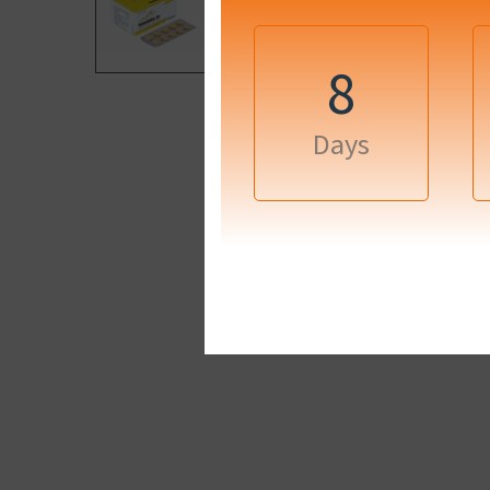
8
Days