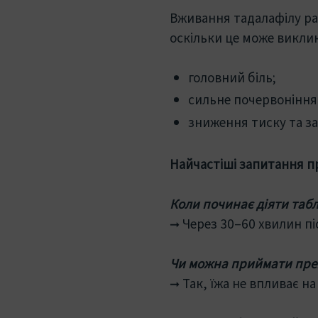
Вживання тадалафілу ра
оскільки це може викли
головний біль;
сильне почервоніння
зниження тиску та з
Найчастіші запитання п
Коли починає діяти таб
➞ Через 30–60 хвилин пі
Чи можна приймати преп
➞ Так, їжа не впливає н