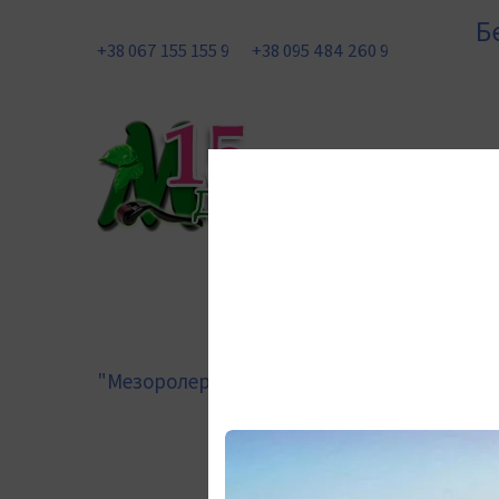
Б
+38 067 155 155 9
+38 095 484 260 9
"Мезоролер Україна"
Добавки та БАДи