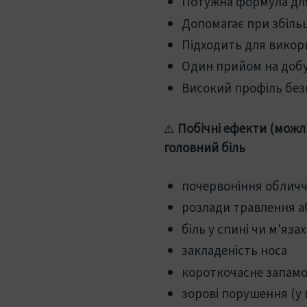
Потужна формула для 
Допомагає при збіль
Підходить для викори
Один прийом на добу
Високий профіль без
⚠️
Побічні ефекти (можлив
головний біль
почервоніння облич
розлади травлення а
біль у спині чи м'язах
закладеність носа
короткочасне запам
зорові порушення (у