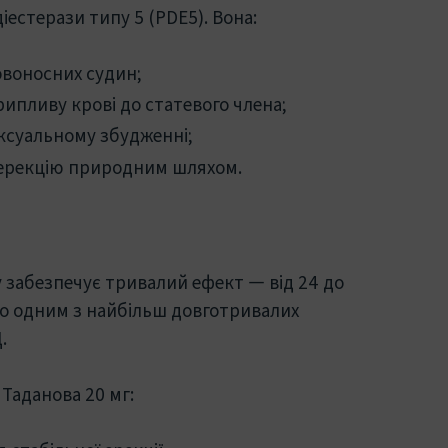
іестерази типу 5 (PDE5). Вона:
овоносних судин;
ипливу крові до статевого члена;
ксуальному збудженні;
 ерекцію природним шляхом.
забезпечує тривалий ефект — від 24 до
го одним з найбільш довготривалих
.
Таданова 20 мг: