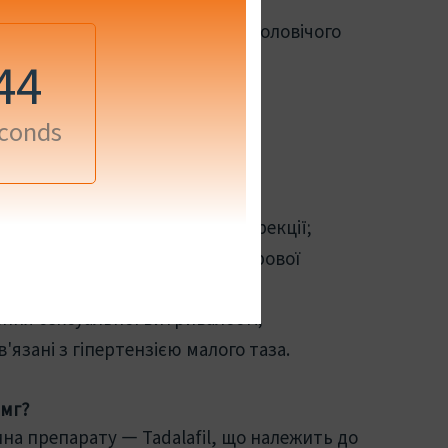
ямована на поліпшення ерекції,
 витривалості та загального чоловічого
43
il 20 мг?
conds
я чоловікам, які:
сягненням або збереженням ерекції;
якісної гіперплазії передміхурової
ня сексуальної витривалості;
язані з гіпертензією малого таза.
 мг?
на препарату — Tadalafil, що належить до