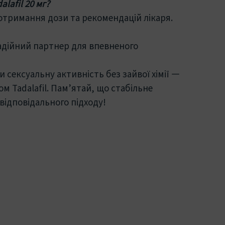
lafil 20 мг?
отримання дози та рекомендацій лікаря.
надійний партнер для впевненого
 сексуальну активність без зайвої хімії —
м Tadalafil. Пам’ятай, що стабільне
відповідального підходу!