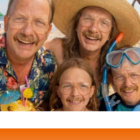
ᐉ Tadanova 20 мг -
₴350.00 UAH
₴30
КУПИТИ
ОПИС
Тадалафіл 20 мг (Тадан
еректильної дисфункції
Tadalafil 20 mg, також 
дженерик популярного п
застосовується для ліку