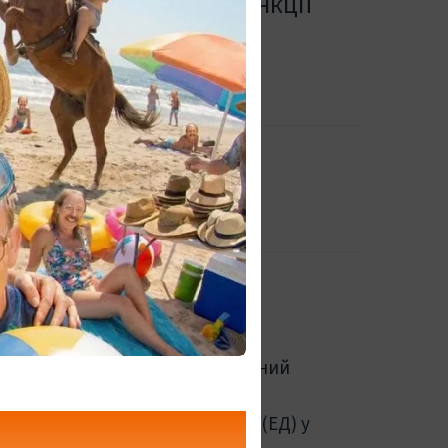
 для еректильної дисфункції
0.00 UAH
ова) — ефективний засіб проти
відомий як Tadanova, — це сучасний
репарату Cialis, що широко
вання еректильної дисфункції (ЕД) у