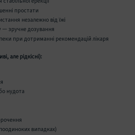
стабільної ерекції
шенні простати
стання незалежно від їжі
 — зручне дозування
пеки при дотриманні рекомендацій лікаря
і, але рідкісні):
чя
бо нудота
орочення
 поодиноких випадках)