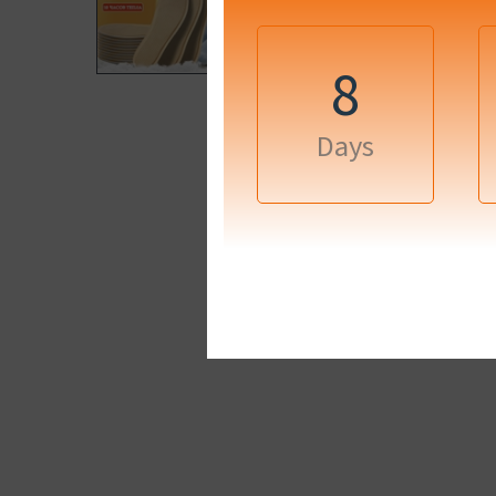
8
Days