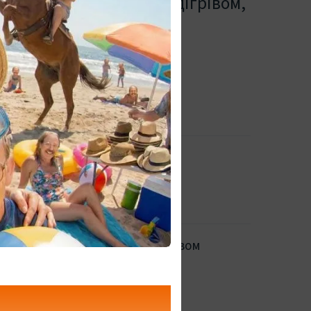
нагрівані, устілки з підігрівом,
льні устілки, устілки з підігрівом