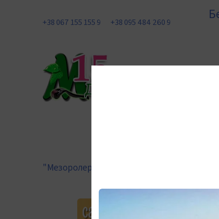
Б
+38 067 155 155 9
+38 095 484 260 9
"Мезоролер Україна"
Одяг, аксесуари