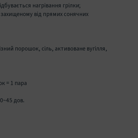
ідбувається нагрівання грілки;
і, захищеному від прямих сонячних
ізний порошок, сіль, активоване вугілля,
ок = 1 пара
0~45 дов.