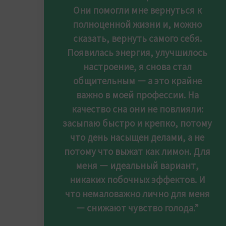
Они помогли мне вернуться к
полноценной жизни и, можно
сказать, вернуть самого себя.
Появилась энергия, улучшилось
настроение, я снова стал
общительным — а это крайне
важно в моей профессии. На
качество сна они не повлияли:
засыпаю быстро и крепко, потому
что день насыщен делами, а не
потому что выжат как лимон. Для
меня — идеальный вариант,
никаких побочных эффектов. И
что немаловажно лично для меня
— снижают чувство голода.”