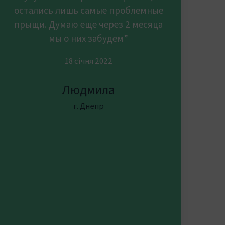
остались лишь самые проблемные
прыщи. Думаю еще через 2 месяца
мы о них забудем”
18 січня 2022
Людмила
г. Днепр