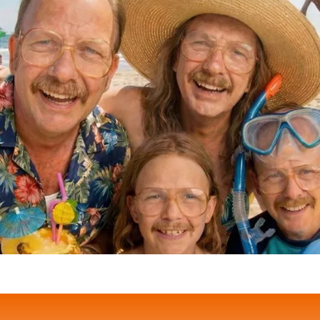
Термоустілки, само
одноразові 40-45р
Під замовлення
₴89.00 UAH
КУПИТИ
ОПИС
Термостілки, самонагріва
одноразові 40-45р