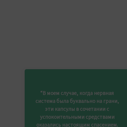
“В моем случае, когда нервная
система была буквально на грани,
эти капсулы в сочетании с
успокоительными средствами
оказались настоящим спасением.