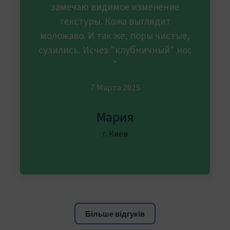
замечаю видимое изменение
текстуры. Кожа выглядит
моложаво. И так же, поры чистые,
сузились. Исчез "клубничный" нос
"
7 Марта 2025
Мария
г. Киев
Більше відгуків