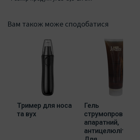
Вам також може сподобатися
Тример для носа
Гель
та вух
струмопровідний
апаратний,
антицелюлітний.
Для