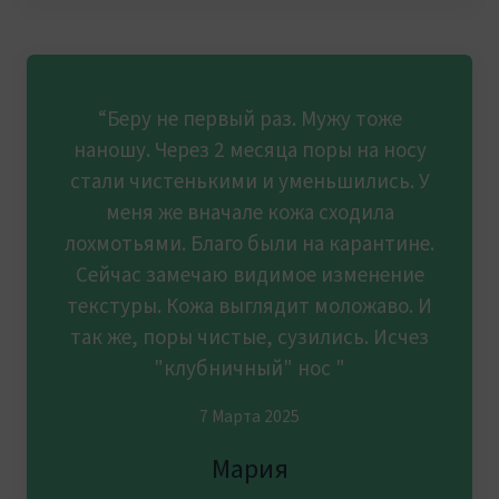
“Беру не первый раз. Мужу тоже
наношу. Через 2 месяца поры на носу
стали чистенькими и уменьшились. У
меня же вначале кожа сходила
лохмотьями. Благо были на карантине.
Сейчас замечаю видимое изменение
текстуры. Кожа выглядит моложаво. И
так же, поры чистые, сузились. Исчез
"клубничный" нос "
7 Марта 2025
Мария