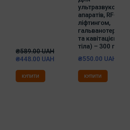
ультразвукових
апаратів, RF-
ліфтингом,
гальванотерапіє
та кавітацією (д
тіла) – 300 г.
₴589.00 UAH
₴550.00 UAH
₴448.00 UAH
КУПИТИ
КУПИТИ