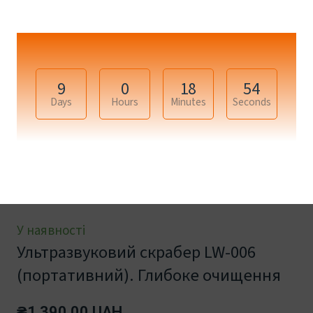
9
0
18
53
Days
Hours
Minutes
Seconds
+17
У наявності
Ультразвуковий скрабер LW-006
(портативний). Глибоке очищення
₴1 390.00 UAH