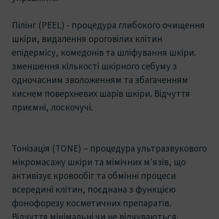
Пілінг (PEEL) - процедура глибокого очищення
шкіри, видалення ороговілих клітин
епідермісу, комедонів та шліфування шкіри.
зменшення кількості шкірного себуму з
одночасним зволоженням та збагаченням
киснем поверхневих шарів шкіри. Відчуття
приємні, лоскочучі.
Тонізація (TONE) – процедура ультразвукового
мікромасажу шкіри та мімічних м'язів, що
активізує кровообіг та обмінні процеси
всередині клітин, поєднана з функцією
фонофорезу косметичних препаратів.
Відчуття мінімальні чи не відчуваються.