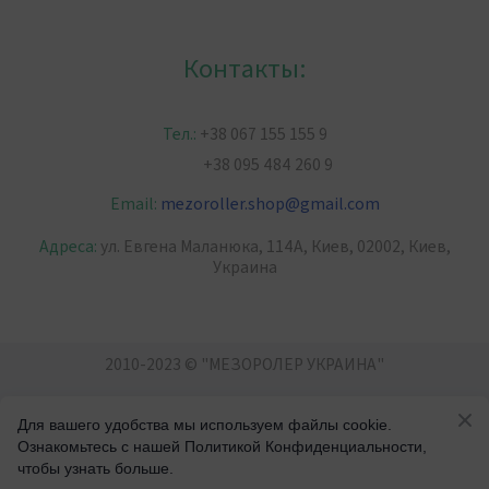
Контакты:
Тел.:
+38 067 155 155 9
+38 095 484 260 9
Email:
mezoroller.shop
@
gmail.com
Адреса:
ул. Евгена Маланюка, 114А, Киев, 02002, Киев,
Украина
2010-2023 © "МЕЗОРОЛЕР УКРАИНА"
Для вашего удобства мы используем файлы cookie.
Уход за лицом и телом. От прыщей, морщин,
Ознакомьтесь с нашей Политикой Конфиденциальности,
целлюлита
чтобы узнать больше.