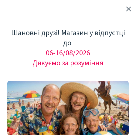
Шановні друзі! Магазин у відпустці
до
06-16/08/2026
Дякуємо за розуміння
"Мезоролер Україна"
Добавки та БАДи