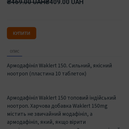
₴469.00 UAH
₴409.00 UAH
КУПИТИ
ОПИС
Армодафініл Waklert 150. Сильний, якісний
ноотроп (пластина 10 таблеток)
Армодафініл Waklert 150 топовий індійський
ноотроп. Харчова добавка Waklert 150mg
містить не звичайний модафініл, а
армодафініл, який, якщо вірити