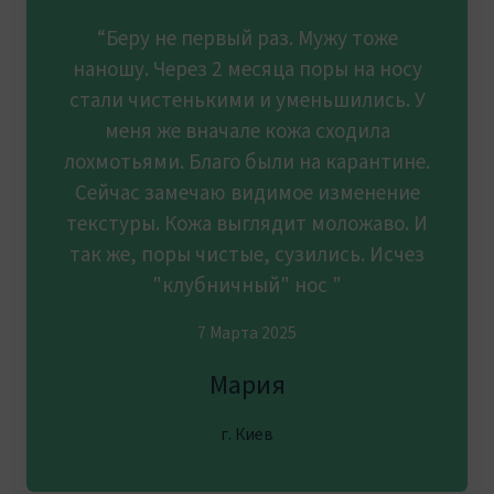
“Беру не первый раз. Мужу тоже
наношу. Через 2 месяца поры на носу
стали чистенькими и уменьшились. У
меня же вначале кожа сходила
лохмотьями. Благо были на карантине.
Сейчас замечаю видимое изменение
текстуры. Кожа выглядит моложаво. И
так же, поры чистые, сузились. Исчез
"клубничный" нос "
7 Марта 2025
Мария
г. Киев