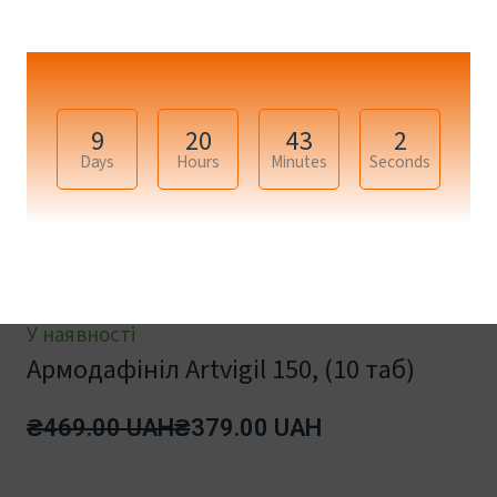
9
20
43
2
Days
Hours
Minutes
Seconds
У наявності
Армодафініл Artvigil 150, (10 таб)
₴469.00 UAH
₴379.00 UAH