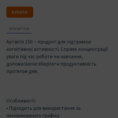
КУПИТИ
DESCRIPTION
Артвігіл 150 – продукт для підтримки
когнітивної активності. Сприяє концентрації
уваги під час роботи чи навчання,
допомагаючи зберігати продуктивність
протягом дня.
Особливості:
• Підходить для використання за
ненормованого графіка