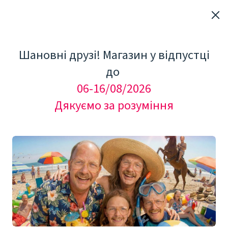
Шановні друзі! Магазин у відпустці
до
06-16/08/2026
Дякуємо за розуміння
"Мезоролер Україна"
Добавки та БАДи