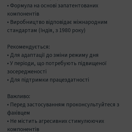
• Формула на основі запатентованих
компонентів
• Виробництво відповідає міжнародним
стандартам (Індія, з 1980 року)
Рекомендується:
• Для адаптації до зміни режиму дня
• У періоди, що потребують підвищеної
зосередженості
• Для підтримки працездатності
Важливо:
• Перед застосуванням проконсультуйтеся з
фахівцем
• Не містить агресивних стимулюючих
компонентів