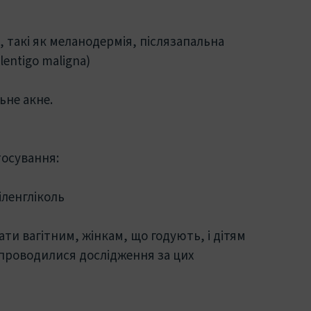
и, такі як меланодермія, післязапальна
entigo maligna)
ьне акне.
осування:
іленгліколь
и вагітним, жінкам, що годують, і дітям
е проводилися дослідження за цих