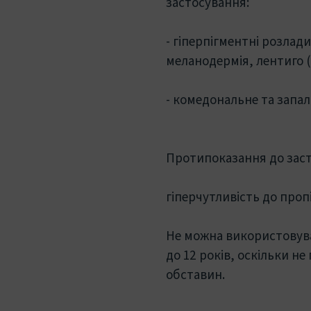
застосування:
- гіперпігментні розлад
меланодермія, лентиго (l
- комедональне та запал
Протипоказання до заст
гіперчутливість до проп
Не можна використовуват
до 12 років, оскільки н
обставин.