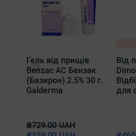
Гель від прищів
Від 
Benzac AC Бензак
Dimo
(Базирон) 2.5% 30 г.
Відб
Galderma
для 
₴729.00 UAH
₴559.00 UAH
₴460