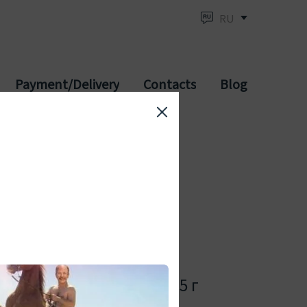
RU
Payment/Delivery
Contacts
Blog
Aziderm Cream Micro) 15 г