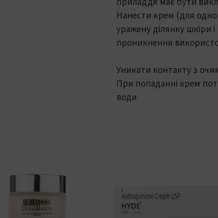
приладдя має бути вик
Нанести крем (для одно
уражену ділянку шкіри і
проникнення використову
Уникати контакту з очи
При попаданні крем пот
води