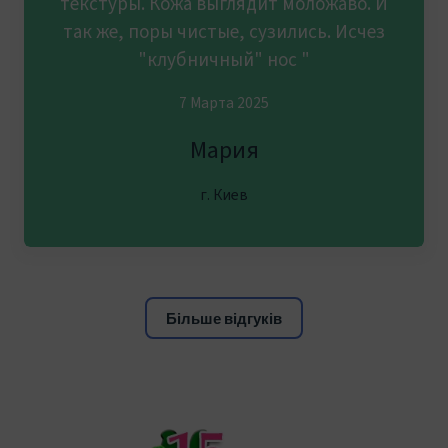
текстуры. Кожа выглядит моложаво. И
так же, поры чистые, сузились. Исчез
"клубничный" нос "
7 Марта 2025
Мария
г. Киев
Більше відгуків