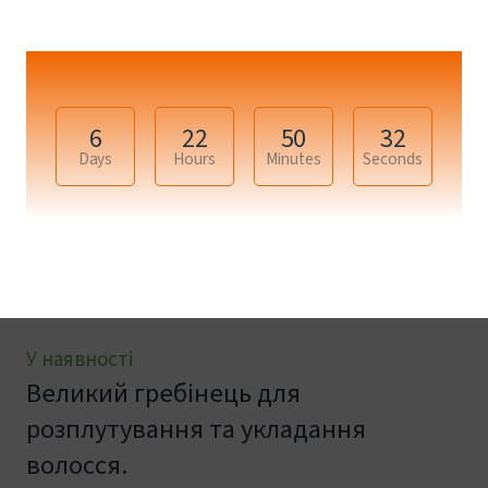
6
22
50
31
Days
Hours
Minutes
Seconds
+9
У наявності
Великий гребінець для
розплутування та укладання
волосся.