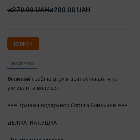
₴270.00 UAH
₴200.00 UAH
КУПИТИ
DESCRIPTION
Великий гребінець для розплутування та
укладання волосся.
=== Кращий подарунок Собі та Близьким ===
ДЕЛІКАТНА СУШКА
- Не травмує волосся