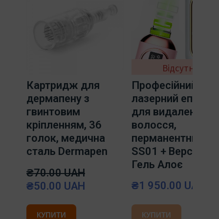
Відсутня
Картридж для
Професійний
дермапену з
лазерний епілят
гвинтовим
для видалення
кріпленням, 36
волосся,
голок, медична
перманентний SD
сталь Dermapen
SS01 + Верстат +
Гель Алоє
₴70.00 UAH
₴1 950.00 UAH
₴50.00 UAH
КУПИТИ
КУПИТИ