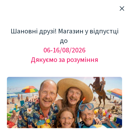
Шановні друзі! Магазин у відпустці
до
06-16/08/2026
Дякуємо за розуміння
"Мезоролер Україна"
АКЦІЙНІ НАБОРИ: від
прищів, від акне, від
зморшок, рубців, целюліту,
шрамів (21)
АКЦІЙНІ НАБОРИ: Мезоролери, гіалуронова 