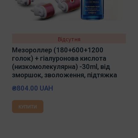
Відсутня
Мезороллер (180+600+1200
голок) + гіалуронова кислота
(низкомолекулярна) -30ml, від
зморшок, зволоження, підтяжка
₴804.00 UAH
КУПИТИ