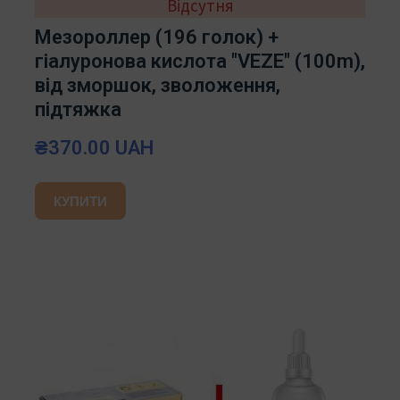
Відсутня
Мезороллер (196 голок) +
гіалуронова кислота "VEZE" (100m),
від зморшок, зволоження,
підтяжка
₴370.00 UAH
КУПИТИ