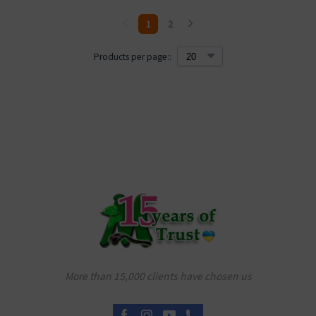
1
2
Products per page::
More than 15,000 clients have chosen us