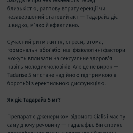
близькістю, раптову втрату ерекції чи
незавершений статевий акт — Тадарайз діє
швидко, м'яко й ефективно.
Сучасний ритм життя, стреси, втома,
гормональні збої або інші фізіологічні фактори
можуть впливати на сексуальне здоров'я
навіть молодих чоловіків. Але це не вирок —
Tadarise 5 мг стане надійною підтримкою в
боротьбі з еректильною дисфункцією.
Як діє Тадарайз 5 мг?
Препарат є дженериком відомого Cialis і має ту
саму діючу речовину — тадалафіл. Він сприяє
розслабленню судин у кавернозній тканині