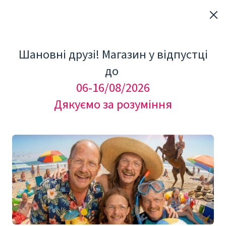
Шановні друзі! Магазин у відпустці
до
06-16/08/2026
Дякуємо за розуміння
"Мезоролер Україна"
Добавки та БАДи