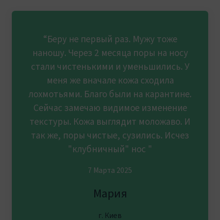
“Беру не первый раз. Мужу тоже
наношу. Через 2 месяца поры на носу
стали чистенькими и уменьшились. У
меня же вначале кожа сходила
лохмотьями. Благо были на карантине.
Сейчас замечаю видимое изменение
текстуры. Кожа выглядит моложаво. И
так же, поры чистые, сузились. Исчез
"клубничный" нос "
7 Марта 2025
Мария
г. Киев