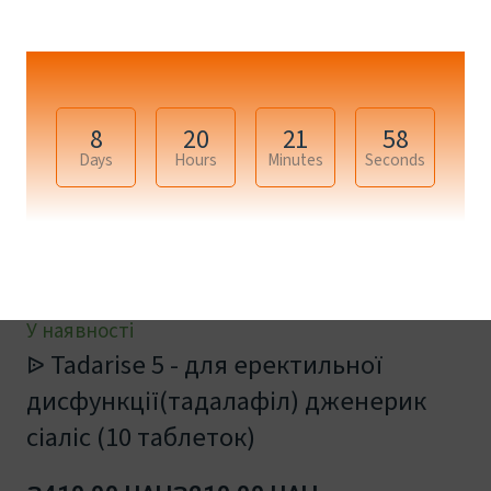
8
20
21
58
Days
Hours
Minutes
Seconds
У наявності
ᐉ Tadarise 5 - для еректильної
дисфункції(тадалафіл) дженерик
сіаліс (10 таблеток)