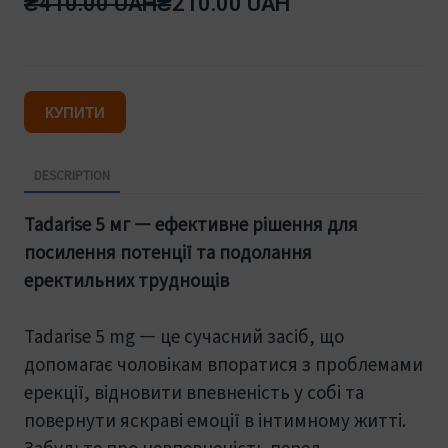
₴410.00 UAH
₴210.00 UAH
КУПИТИ
DESCRIPTION
Tadarise 5 мг — ефективне рішення для
посилення потенції та подолання
еректильних труднощів
Tadarise 5 mg — це сучасний засіб, що
допомагає чоловікам впоратися з проблемами
ерекції, відновити впевненість у собі та
повернути яскраві емоції в інтимному житті.
Забудьте про невпевненість перед