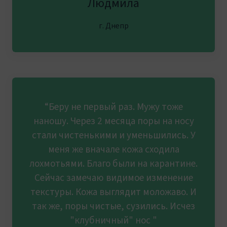
Людмила
г. Днепр
“Беру не первый раз. Мужу тоже
наношу. Через 2 месяца поры на носу
стали чистенькими и уменьшились. У
меня же вначале кожа сходила
лохмотьями. Благо были на карантине.
Сейчас замечаю видимое изменение
текстуры. Кожа выглядит моложаво. И
так же, поры чистые, сузились. Исчез
"клубничный" нос "