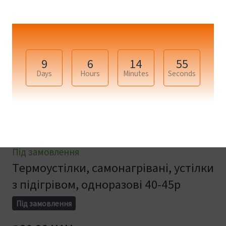
9
6
14
54
Days
Hours
Minutes
Seconds
+8
Під замовлення
Термоустілки, самонагрівані, устілки
з підігрівом, одноразові 40-45р
Під замовлення