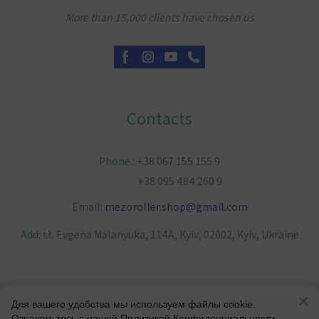
More than 15,000 clients have chosen us
Contacts
Phone.:
+38 067 155 155 9
+38 095 484 260 9
Email:
mezoroller.shop
@
gmail.com
Add:
st. Evgena Malanyuka, 114A, Kyiv, 02002, Kyiv, Ukraine
2024 © "MEZOROLER UKRAINE"
Для вашего удобства мы используем файлы cookie.
Ознакомьтесь с нашей Политикой Конфиденциальности,