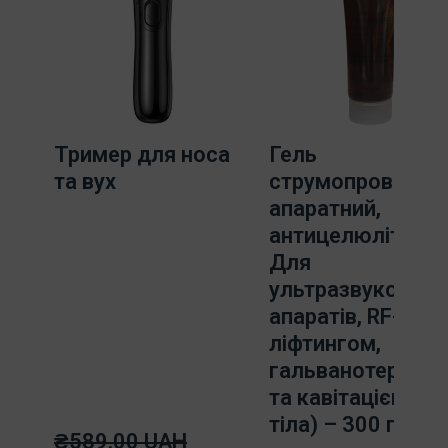
Тример для носа
Гель
та вух
струмопровідний
апаратний,
антицелюлітний.
Для
ультразвукових
апаратів, RF-
ліфтингом,
гальванотерапіє
та кавітацією (д
тіла) – 300 г.
₴589.00 UAH