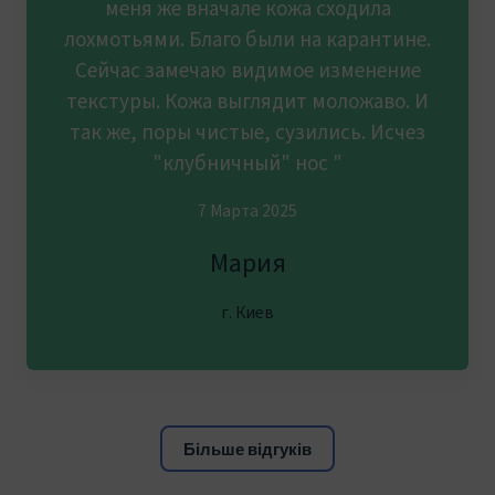
меня же вначале кожа сходила
лохмотьями. Благо были на карантине.
Сейчас замечаю видимое изменение
текстуры. Кожа выглядит моложаво. И
так же, поры чистые, сузились. Исчез
"клубничный" нос "
7 Марта 2025
Мария
г. Киев
Більше відгуків