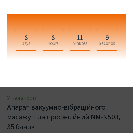
8
8
11
8
Days
Hours
Minutes
Seconds
+10
У наявності
Апарат вакуумно-вібраційного
масажу тіла професійний NМ-N503,
35 банок