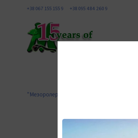
+38 067 155 155 9
+38 095 484 260 9
"Мезоролер Україна"
Добавки та БАДи