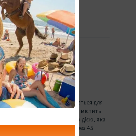
0.00 UAH
 Сіаліс
нерик Сіаліс, який використовується для
исфункції у чоловіків. Продукт містить
афіл і відомий своєю тривалою дією, яка
ин. Він починає працювати через 45