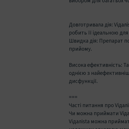
вибором для багатьох чо
Довготривала дія: Viдaл
робить її ідеальною дл
Швидка дія: Препарат п
прийому.
Висока ефективність: Тад
однією з найефективніш
дисфункції.
===
Часті питання про Viдaлi
Чи можна приймати Viдaл
Viдaлista можна прийма