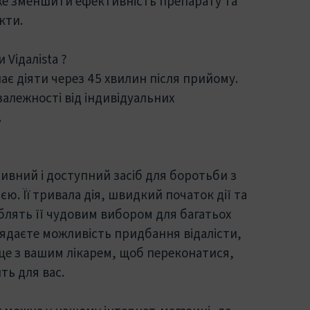
е зменшити ефективність препарату та
кти.
 Viдaлista ?
нає діяти через 45 хвилин після прийому.
алежності від індивідуальних
.
ктивний і доступний засіб для боротьби з
. Її тривала дія, швидкий початок дії та
блять її чудовим вибором для багатьох
лядаєте можливість придбання відалісти,
 це з вашим лікарем, щоб переконатися,
ть для вас.