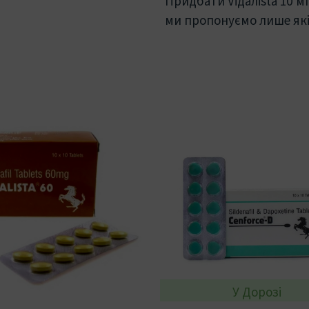
Придбати Viдaлista 10 м
ми пропонуємо лише якіс
У Дорозі