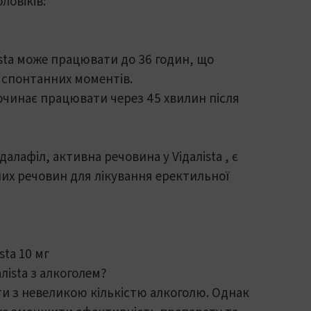
ловіків:
ista може працювати до 36 годин, що
я спонтанних моментів.
очинає працювати через 45 хвилин після
алафіл, активна речовина у Viдaлista , є
их речовин для лікування еректильної
sta 10 мг
ista з алкоголем?
ти з невеликою кількістю алкоголю. Однак