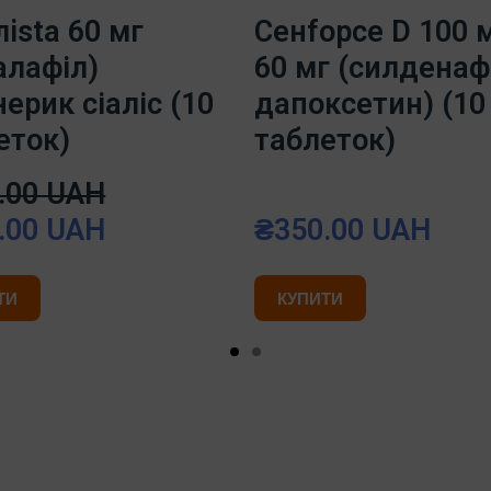
лista 60 мг
Ceнfорce D 100 м
алафіл)
60 мг (силденаф
ерик сіаліс (10
дапоксетин) (10
еток)
таблеток)
.00 UAH
.00 UAH
₴350.00 UAH
ТИ
КУПИТИ