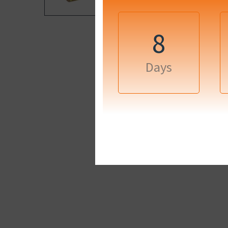
8
Days