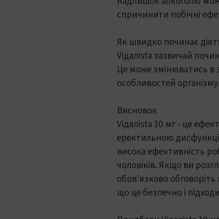
надлишок алкоголю мож
спричинити побічні ефе
Як швидко починає діяти
Viдaлista зазвичай почи
Це може змінюватись в з
особливостей організму
Висновок
Viдaлista 10 мг - це ефе
еректильною дисфункцією
висока ефективність ро
чоловіків. Якщо ви розг
обов'язково обговоріть
що це безпечно і підходи