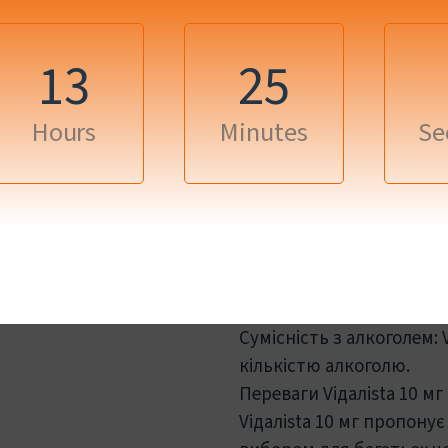
хвилин після прийому т
Як підібрати Viдaлista 10
13
25
Вибір відповідних ліків
складним, особливо якщ
Hours
Minutes
Se
проблемою. Важливо вра
Viдaлista 10 мг:
Ваше загальне здоров'я
вплинути на те, як тада
Вік: Вік може впливати 
Сумісність з алкоголем:
кількістю алкоголю.
Переваги Viдaлista 10 мг
Viдaлista 10 мг пропонує