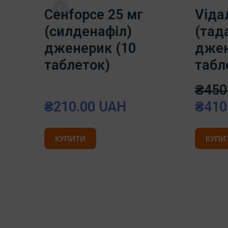
Ceнfорce 25 мг
Viдa
(силденафіл)
(тад
дженерик (10
джен
таблеток)
табл
₴450
₴210.00 UAH
₴410
КУПИТИ
КУПИ