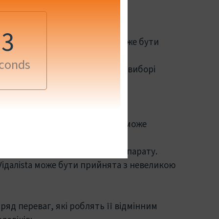
а доступний у формі таблеток.
 мг
2
 для еректильної дисфункції може бути
о ви вперше зіткнулися з цією
conds
ховувати низку факторів при виборі
: Деякі захворювання або стан може
лафіл впливає на ваш організм.
на ефективність та безпеку препарату.
 Viдaлista може бути прийнята з невеликою
 ряд переваг, які роблять її відмінним