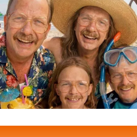
таблеток)
₴340.00 UAH
₴26
КУПИТИ
DESCRIPTION
Viдaлista 10 мг: дженерик
Viдaлista 10 мг – це дже
лікування еректильної д
активну речовину тадал
може досягати до 36 год