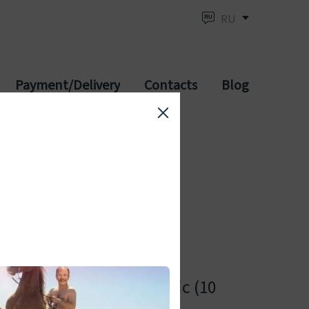
RU
Payment/Delivery
Contacts
Blog
адалафіл) дженерик сіаліс (10