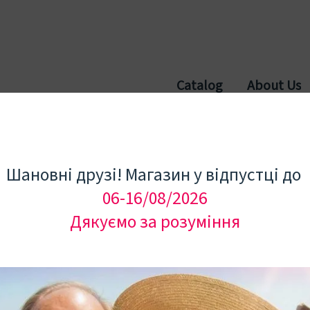
Catalog
About Us
Шановні друзі! Магазин у відпустці до
06-16/08/2026
Дякуємо за розуміння
У наявності
Viдaлista 10 мг (т