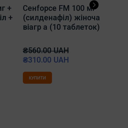
г +
Ceнfорce FM 100 мг
Ceнfо
іл +
(силденафіл) жіноча
(силд
віагр а (10 таблеток)
джене
пігул
₴560.00 UAH
₴340
₴310.00 UAH
₴300
КУПИТИ
КУПИТ