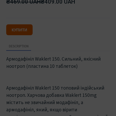
₴469.00 UAH
₴409.00 UAH
КУПИТИ
DESCRIPTION
Армодафініл Waklert 150. Сильний, якісний
ноотроп (пластина 10 таблеток)
Армодафініл Waklert 150 топовий індійський
ноотроп. Харчова добавка Waklert 150mg
містить не звичайний модафініл, а
армодафініл, який, якщо вірити