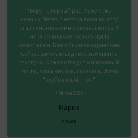
“Беру не первый раз. Мужу тоже
наношу. Через 2 месяца поры на носу
стали чистенькими и уменьшились. У
меня же вначале кожа сходила
лохмотьями. Благо были на карантине.
Сейчас замечаю видимое изменение
текстуры. Кожа выглядит моложаво. И
так же, поры чистые, сузились. Исчез
"клубничный" нос "
7 Марта 2025
Мария
г. Киев