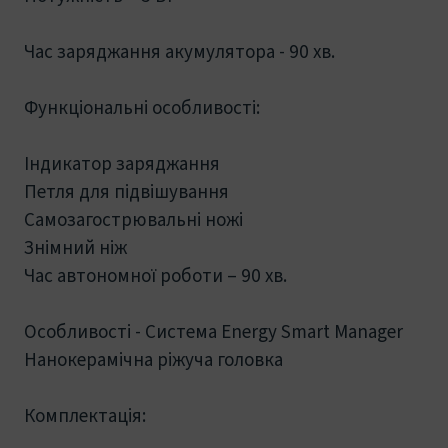
Час заряджання акумулятора - 90 хв.
Функціональні особливості:
Індикатор заряджання
Петля для підвішування
Самозагострювальні ножі
Знімний ніж
Час автономної роботи – 90 хв.
Особливості - Система Energy Smart Manager
Нанокерамічна ріжуча головка
Комплектація: