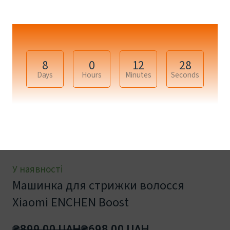
8
0
12
27
Days
Hours
Minutes
Seconds
+7
У наявності
Машинка для стрижки волосся
Xiaomi ENCHEN Boost
₴899.00 UAH
₴698.00 UAH