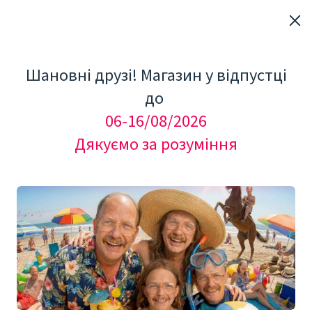
Шановні друзі! Магазин у відпустці
до
06-16/08/2026
Дякуємо за розуміння
"Мезоролер Україна"
КОСМЕТОЛОГІЧНЕ ОБЛАДНАННЯ