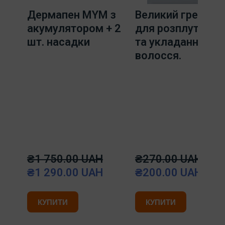
Дермапен MYM з
Великий гребіне
акумулятором + 2
для розплутуван
шт. насадки
та укладання
волосся.
₴1 750.00 UAH
₴270.00 UAH
₴1 290.00 UAH
₴200.00 UAH
КУПИТИ
КУПИТИ