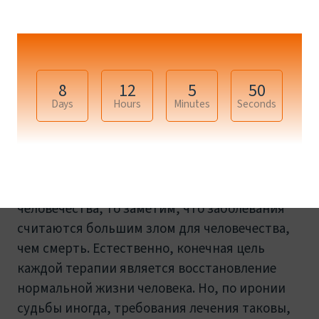
МЕЗОРОЛЛЕР – НОВЫЙ
ЭТАП В КОСМЕТОЛОГИИ
mezo.in.ua - Краса Тіла та Обличчя
8
12
5
49
Days
Hours
Minutes
Seconds
Введение
Если проанализировать историю
человечества, то заметим, что заболевания
считаются большим злом для человечества,
чем смерть. Естественно, конечная цель
каждой терапии является восстановление
нормальной жизни человека. Но, по иронии
судьбы иногда, требования лечения таковы,