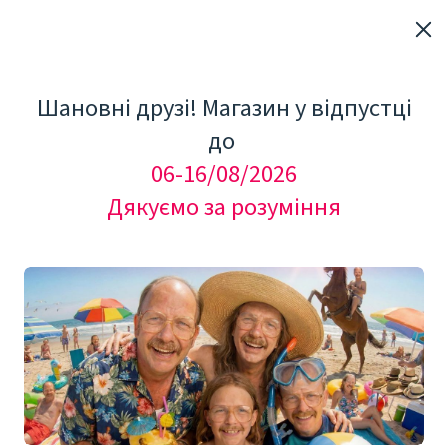
Шановні друзі! Магазин у відпустці
до
06-16/08/2026
Дякуємо за розуміння
8 May 2025
Порівняння ноотропів
Modalert, Modvigil,
Waklert та Artvigil: що
вибрати?