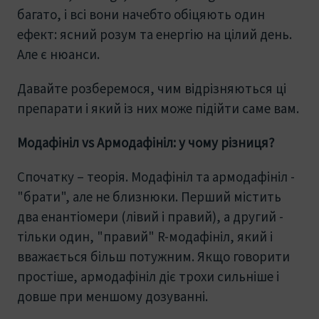
багато, і всі вони начебто обіцяють один
ефект: ясний розум та енергію на цілий день.
Але є нюанси.
Давайте розберемося, чим відрізняються ці
препарати і який із них може підійти саме вам.
Модафініл vs Армодафініл: у чому різниця?
Спочатку – теорія. Модафініл та армодафініл -
"брати", але не близнюки. Перший містить
два енантіомери (лівий і правий), а другий -
тільки один, "правий" R-модафініл, який і
вважається більш потужним. Якщо говорити
простіше, армодафініл діє трохи сильніше і
довше при меншому дозуванні.