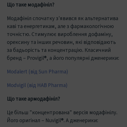
Що таке модафініл?
Модафініл спочатку з'явився як альтернатива
каві та енергетикам, але з фармакологічною
точністю. Стимулює вироблення дофаміну,
орексину та інших речовин, які відповідають
за бадьорість та концентрацію. Класичний
бренд – Provigil®, а його популярні дженерики:
Modalert (від Sun Pharma)
Modvigil (від HAB Pharma)
Що таке армодафініл?
Це більш "концентрована" версія модафінілу.
Його оригінал – Nuvigil®. А дженерики: