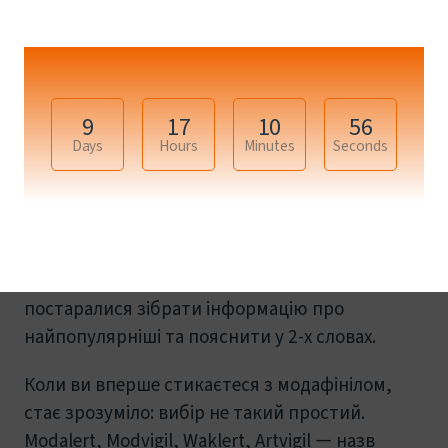
mezo.in.ua - Краса Тіла та Обличчя
9
17
10
56
Який модафініл найкращий?
Days
Hours
Minutes
Seconds
Єдиного "найкращого" варіанта не існує - все
залежить від ваших цілей. Спробуйте різні
препарати та дозування, щоб підібрати
оптимальний варіант під свій ритм життя. Ми
постаралися зібрати інформацію про
найпопулярніші та пояснити у 2-х словах.
Коли ви вперше стикаєтеся з модафінілом,
стає зрозуміло: вибір не такий простий.
Modalert, Modvigil, Waklert, Artvigil — назв