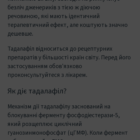
безліч дженериків з тією ж діючою
речовиною, які мають ідентичний
терапевтичний ефект, але коштують значно
дешевше.
Тадалафіл відноситься до рецептурних
препаратів у більшості країн світу. Перед його
застосуванням обов'язково
проконсультуйтеся з лікарем.
Як діє тадалафіл?
Механізм дії тадалафілу заснований на
блокуванні ферменту фосфодіестерази-5,
який розщеплює циклічний
гуанозинмонофосфат (цГМФ). Коли фермент