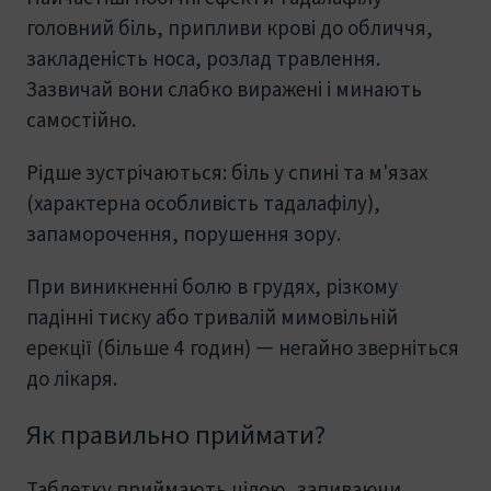
головний біль, припливи крові до обличчя,
закладеність носа, розлад травлення.
Зазвичай вони слабко виражені і минають
самостійно.
Рідше зустрічаються: біль у спині та м'язах
(характерна особливість тадалафілу),
запаморочення, порушення зору.
При виникненні болю в грудях, різкому
падінні тиску або тривалій мимовільній
ерекції (більше 4 годин) — негайно зверніться
до лікаря.
Як правильно приймати?
Таблетку приймають цілою, запиваючи