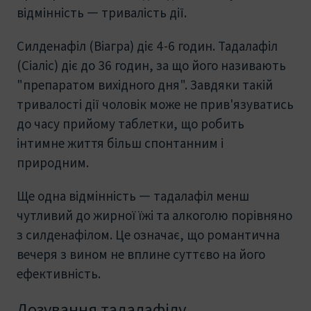
відмінність — тривалість дії.
Силденафіл (Віагра) діє 4-6 годин. Тадалафіл
(Сіаліс) діє до 36 годин, за що його називають
"препаратом вихідного дня". Завдяки такій
тривалості дії чоловік може не прив'язуватись
до часу прийому таблетки, що робить
інтимне життя більш спонтанним і
природним.
Ще одна відмінність — тадалафіл менш
чутливий до жирної їжі та алкоголю порівняно
з силденафілом. Це означає, що романтична
вечеря з вином не вплине суттєво на його
ефективність.
Дозування тадалафілу