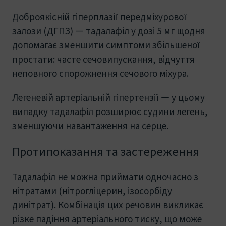
Доброякісній гіперплазії передміхурової
залози (ДГПЗ) — тадалафіл у дозі 5 мг щодня
допомагає зменшити симптоми збільшеної
простати: часте сечовипускання, відчуття
неповного спорожнення сечового міхура.
Легеневій артеріальній гіпертензії — у цьому
випадку тадалафіл розширює судини легень,
зменшуючи навантаження на серце.
Протипоказання та застереження
Тадалафіл не можна приймати одночасно з
нітратами (нітрогліцерин, ізосорбіду
динітрат). Комбінація цих речовин викликає
різке падіння артеріального тиску, що може