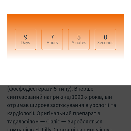
mezo.in.ua - Краса Тіла та Обличчя
Тадалафіл (Сіаліс): що це таке, як діє
і кому підходить
9
7
4
59
Days
Hours
Minutes
Seconds
Що таке тадалафіл?
Тадалафіл — це лікарська речовина, яка
входить до групи інгібіторів ФДЕ-5
(фосфодіестерази 5 типу). Вперше
синтезований наприкінці 1990-х років, він
отримав широке застосування в урології та
кардіології. Оригінальний препарат з
тадалафілом — Сіаліс — виробляється
компанією Eli Lilly. Сьогодні на ринку існує