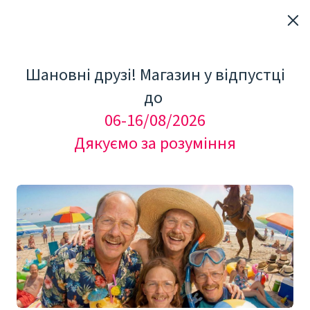
Шановні друзі! Магазин у відпустці
до
06-16/08/2026
Дякуємо за розуміння
7 Apr 2026
Тадалафіл (Сіаліс): що
це таке, як діє і кому
підходить