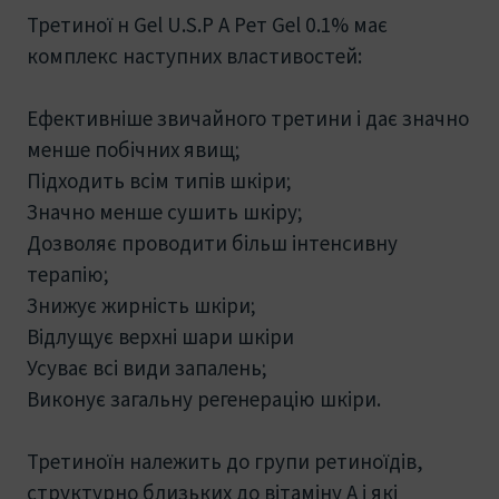
Третиної н Gel U.S.P А Рет Gel 0.1% має
комплекс наступних властивостей:
Ефективніше звичайного третини і дає значно
менше побічних явищ;
Підходить всім типів шкіри;
Значно менше сушить шкіру;
Дозволяє проводити більш інтенсивну
терапію;
Знижує жирність шкіри;
Відлущує верхні шари шкіри
Усуває всі види запалень;
Виконує загальну регенерацію шкіри.
Третиноїн належить до групи ретиноїдів,
структурно близьких до вітаміну А і які