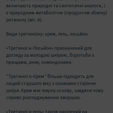
включають природні та синтетичні аналоги, і
є природним метаболітом (продуктом обміну)
ретинолу (віт. А).
Види третиноїну: крем, гель, лосьйон.
«Третиної н-Лосьйон» призначений для
догляду за молодою шкірою, боротьби з
прищами, акне, комендонами.
"Третиної н-Крем" більше підходить для
людей старшого віку з ознаками старіння
шкіри. Крем має жирну основу, завдяки чому
сприяє розгладжуванню зморшок.
«Третиної н-гель» також націлений на