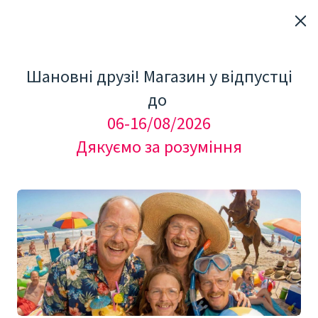
Шановні друзі! Магазин у відпустці
до
06-16/08/2026
Дякуємо за розуміння
"Мезоролер Україна"
ДОГЛЯД ЗА ПРОБЛЕМНОЮ ШКІРОЮ