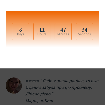
8
11
47
34
Days
Hours
Minutes
Seconds
+3
⭐️⭐️⭐️⭐️⭐️ "
Якби я знала раніше, то вже 
б давно забула про цю проблему. 
Дійсно дієво."
Марія,  м.Київ