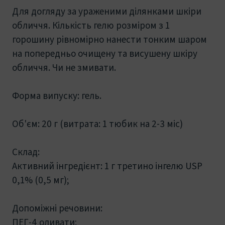
Для догляду за ураженими ділянками шкіри
обличчя. Кількість гелю розміром з 1
горошину рівномірно нанести тонким шаром
на попередньо очищену та висушену шкіру
обличчя. Чи не змивати.
Форма випуску: гель.
Об'єм: 20 г (витрата: 1 тюбик на 2-3 міс)
Склад:
Активний інгредієнт: 1 г третино інгелю USP
0,1% (0,5 мг);
Допоміжні речовини:
ПЕГ-4 оливати;