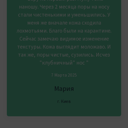
наношу. Через 2 месяца поры на носу
стали чистенькими и уменьшились. У
меня же вначале кожа сходила
лохмотьями. Благо были на карантине.
Сейчас замечаю видимое изменение
текстуры. Кожа выглядит моложаво. И
так же, поры чистые, сузились. Исчез
"клубничный" нос "
7 Марта 2025
Мария
г. Киев