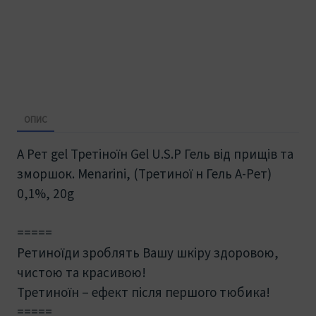
ОПИС
А Рет gel Третіноїн Gel U.S.P Гель від прищів та
зморшок. Menarini, (Третиної н Гель А-Рет)
0,1%, 20g
=====
Ретиноїди зроблять Вашу шкіру здоровою,
чистою та красивою!
Третиноїн – ефект після першого тюбика!
=====