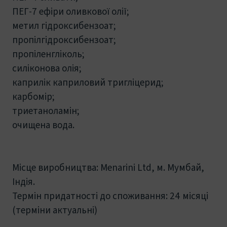
ПЕГ-7 ефіри оливкової олії;
метил гідроксибензоат;
пропілгідроксибензоат;
пропіленгліколь;
силіконова олія;
каприлік каприловий тригліцерид;
карбомір;
триетаноламін;
очищена вода.
Місце виробництва: Menarini Ltd, м. Мумбай,
Індія.
Термін придатності до споживання: 24 місяці
(терміни актуальні)