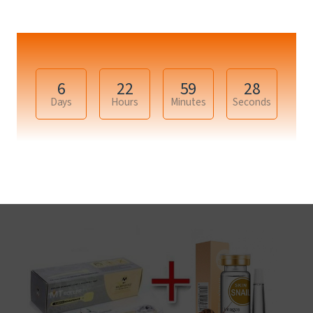
кислота; калоген, маски для обличчя, 
колагенові, під очі, навколо очей, зморшок, 
рубців, целюліту, шрамів;
6
22
59
28
Days
Hours
Minutes
Seconds
Товари