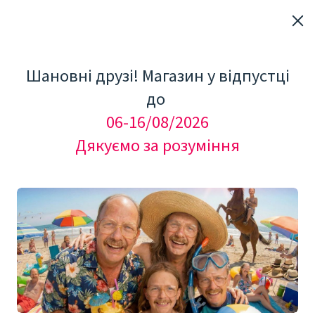
Шановні друзі! Магазин у відпустці
до
06-16/08/2026
Дякуємо за розуміння
"Мезоролер Україна"
АКЦІЙНІ НАБОРИ: від
прищів, від акне, від
зморшок, рубців, целюліту,
шрамів (21)
АКЦІЙНІ НАБОРИ: Мезоролери, гіалуронова 