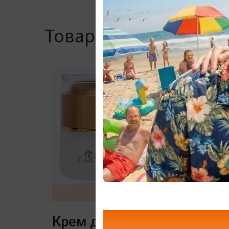
Товари
Відсутня
Крем для обличчя з