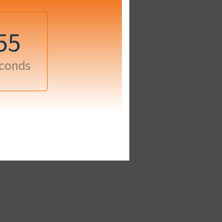
54
conds