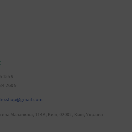
:
5 155 9
 260 9
ler.shop
@
gmail.com
вгена Маланюка, 114А, Київ, 02002, Київ, Україна