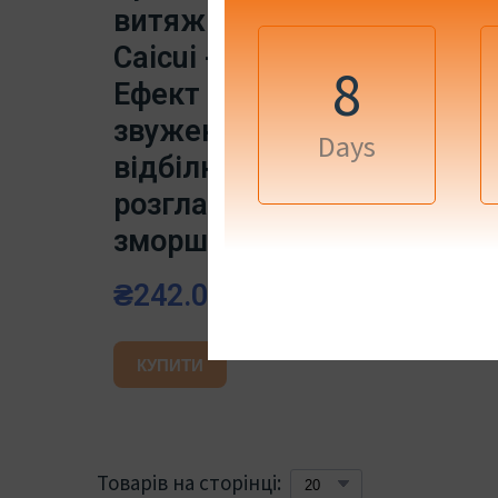
витяжкою слимаку
Caicui - Корея.
8
Ефект зволоження,
звуження пір,
Days
відбілювання,
розгладжування
зморшок - 35 г
₴242.00 UAH
КУПИТИ
Товарів на сторінці: