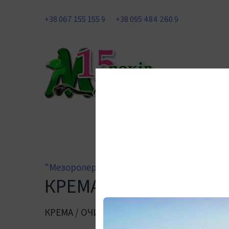
+38 067 155 155 9
+38 095 484 260 9
"Мезоролер Україна"
КРЕМА, ОЧИЩУВАЛЬНІ
КРЕМА / ОЧИЩУВАЛЬНІ ЗАСОБИ