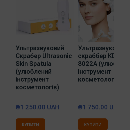
Ультразвуковий
Ультразвуковий
Скрабер Ultrasonic
скраббер KD-
Skin Spatula
8022А (улюблен
(улюблений
інструмент
інструмент
косметологів)
косметологів)
₴1 250.00 UAH
₴1 750.00 UAH
КУПИТИ
КУПИТИ