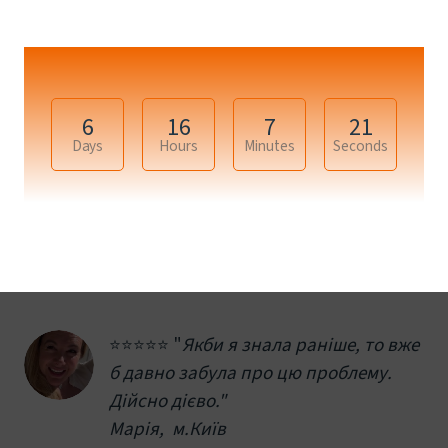
6
16
7
20
Days
Hours
Minutes
Seconds
+11
⭐️⭐️⭐️⭐️⭐️ "
Якби я знала раніше, то вже 
б давно забула про цю проблему. 
Дійсно дієво."
Марія,  м.Київ