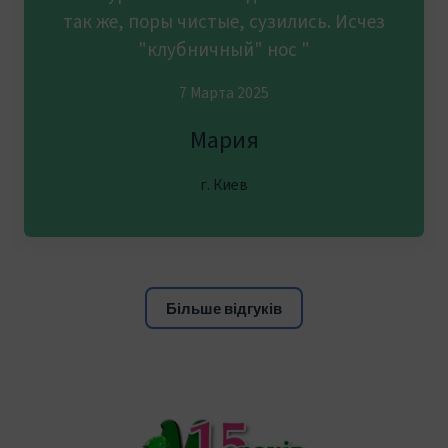
так же, поры чистые, сузились. Исчез
"клубничный" нос "
7 Марта 2025
Мария
г. Киев
Більше відгуків