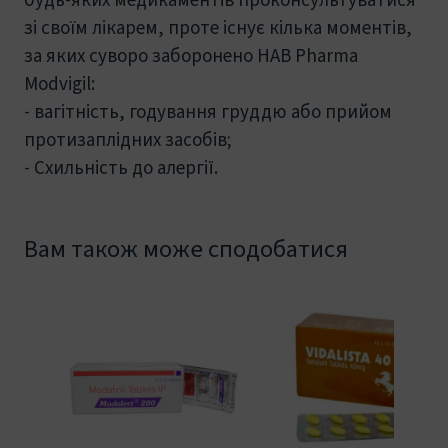
зі своїм лікарем, проте існує кілька моментів,
за яких суворо заборонено HAB Pharma
Modvigil:
- вагітність, годування груддю або прийом
протизаплідних засобів;
- Схильність до алергії.
Вам також може сподобатися