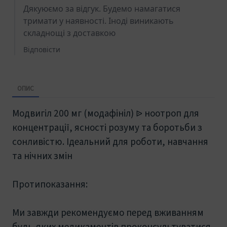
ОПИС
Mодвигіл 200 мг (модафініл) ᐉ ноотроп для
концентрації, ясності розуму та боротьби з
сонливістю. Ідеальний для роботи, навчання
та нічних змін
Протипоказання:
Ми завжди рекомендуємо перед вживанням
будь-яких медикаментів проконсультуватися