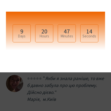
9
20
47
14
Days
Hours
Minutes
Seconds
⭐️⭐️⭐️⭐️⭐️ "
Якби я знала раніше, то вже 
б давно забула про цю проблему. 
Дійсно дієво."
Марія,  м.Київ