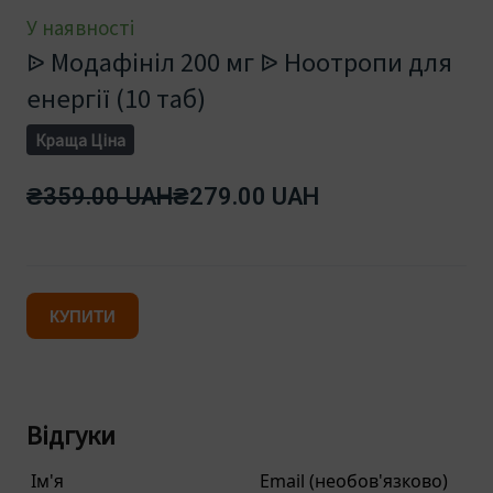
У наявності
ᐉ Модафініл 200 мг ᐉ Ноотропи для
енергії (10 таб)
Краща Ціна
₴359.00 UAH
₴279.00 UAH
КУПИТИ
Відгуки