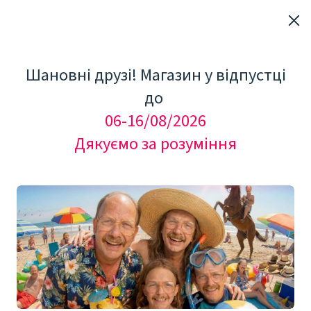
Шановні друзі! Магазин у відпустці
до
06-16/08/2026
Дякуємо за розуміння
"Мезоролер Україна"
Добавки та БАДи