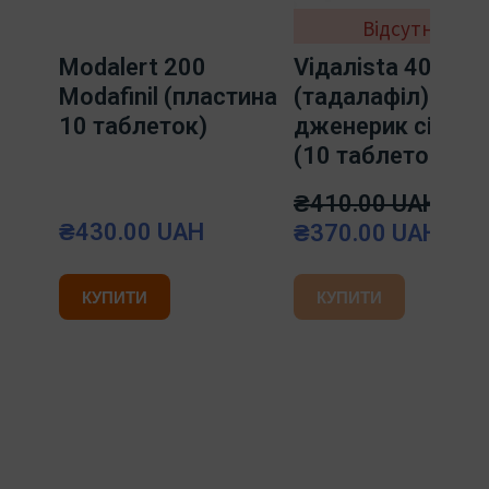
Відсутня
Modalert 200
Viдaлista 40 мг
Modafinil (пластина
(тадалафіл)
10 таблеток)
дженерик сіаліс
(10 таблеток)
₴410.00 UAH
₴430.00 UAH
₴370.00 UAH
КУПИТИ
КУПИТИ