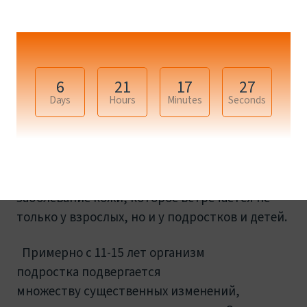
подростков. Причин здесь может быть
несколько. Одна из которых, питание.
Поэтому, если вы еще не узнали про
10 лучших
продуктов для кожи
, то самое время это
6
21
17
27
сделать.
Days
Hours
Minutes
Seconds
Прыщи, по-научному Акне - одно из самых
распространённых воспалительных
заболевание кожи, которое встречается не
только у взрослых, но и у подростков и детей.
Примерно с 11-15 лет организм
подростка подвергается
множеству существенных изменений,