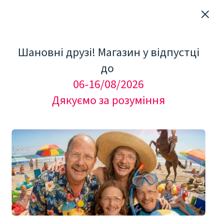
Шановні друзі! Магазин у відпустці
до
06-16/08/2026
Дякуємо за розуміння
17 Jun 2022
ПРЫЩИ (АКНЕ) У ДЕТЕЙ
И ПОДРОСТКОВ
mezo.in.ua - Краса Тіла та Обличчя
Сегодня мы поговори про акне у детей и